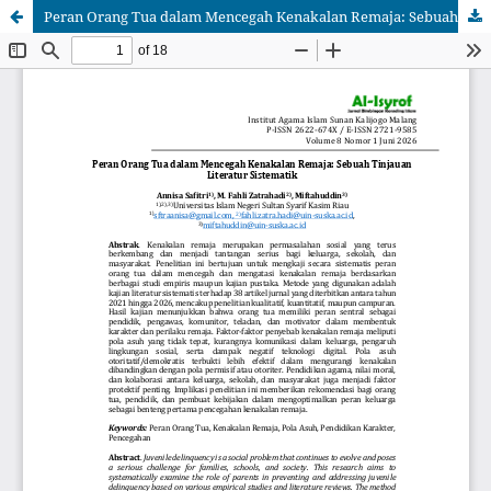
Peran Orang Tua dalam Mencegah Kenakalan Remaja: Sebuah Tinjauan Literatur Sistematik