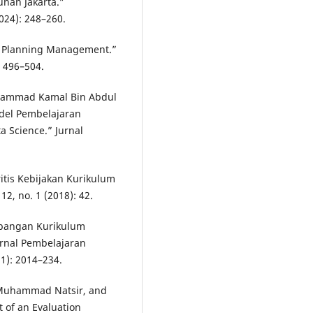
nan Jakarta.”
2024): 248–260.
m Planning Management.”
: 496–504.
uhammad Kamal Bin Abdul
del Pembelajaran
 Science.” Jurnal
itis Kebijakan Kurikulum
12, no. 1 (2018): 42.
mbangan Kurikulum
urnal Pembelajaran
1): 2014–234.
Muhammad Natsir, and
of an Evaluation