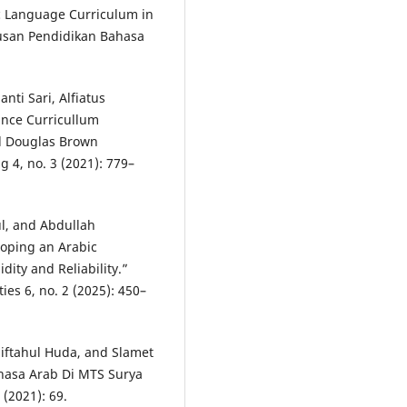
c Language Curriculum in
urusan Pendidikan Bahasa
ti Sari, Alfiatus
ance Curricullum
d Douglas Brown
g 4, no. 3 (2021): 779–
l, and Abdullah
oping an Arabic
ity and Reliability.”
es 6, no. 2 (2025): 450–
ftahul Huda, and Slamet
hasa Arab Di MTS Surya
(2021): 69.