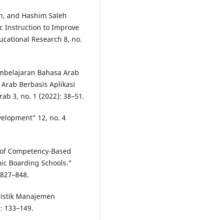
n, and Hashim Saleh
 Instruction to Improve
ducational Research 8, no.
embelajaran Bahasa Arab
 Arab Berbasis Aplikasi
rab 3, no. 1 (2022): 38–51.
velopment” 12, no. 4
t of Competency-Based
mic Boarding Schools.”
 827–848.
istik Manajemen
: 133–149.