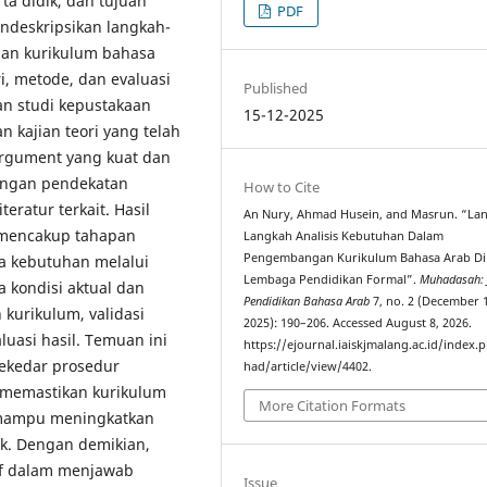
a didik, dan tujuan
PDF
mendeskripsikan langkah-
an kurikulum bahasa
i, metode, dan evaluasi
Published
an studi kepustakaan
15-12-2025
n kajian teori yang telah
rgument yang kuat dan
dengan pendekatan
How to Cite
teratur terkait. Hasil
An Nury, Ahmad Husein, and Masrun. “La
 mencakup tahapan
Langkah Analisis Kebutuhan Dalam
Pengembangan Kurikulum Bahasa Arab Di
ta kebutuhan melalui
Lembaga Pendidikan Formal”.
Muhadasah: 
a kondisi aktual dan
Pendidikan Bahasa Arab
7, no. 2 (December 
urikulum, validasi
2025): 190–206. Accessed August 8, 2026.
luasi hasil. Temuan ini
https://ejournal.iaiskjmalang.ac.id/index
ekedar prosedur
had/article/view/4402.
k memastikan kurikulum
More Citation Formats
n mampu meningkatkan
dik. Dengan demikian,
if dalam menjawab
Issue