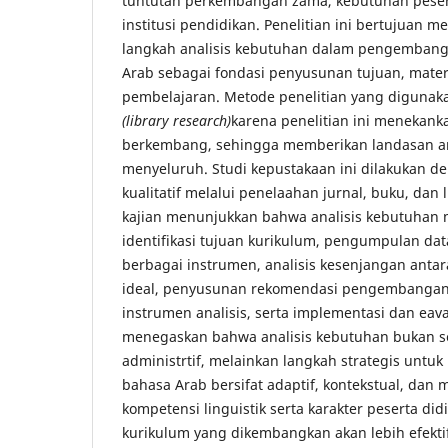
tuntutan perkembangan zama, kebutuhan pesert
institusi pendidikan. Penelitian ini bertujuan 
langkah analisis kebutuhan dalam pengembang
Arab sebagai fondasi penyusunan tujuan, mater
pembelajaran. Metode penelitian yang digunak
(library research)
karena penelitian ini menekanka
berkembang, sehingga memberikan landasan a
menyeluruh. Studi kepustakaan ini dilakukan 
kualitatif melalui penelaahan jurnal, buku, dan li
kajian menunjukkan bahwa analisis kebutuhan
identifikasi tujuan kurikulum, pengumpulan da
berbagai instrumen, analisis kesenjangan antar
ideal, penyusunan rekomendasi pengembangan k
instrumen analisis, serta implementasi dan eava
menegaskan bahwa analisis kebutuhan bukan s
administrtif, melainkan langkah strategis untu
bahasa Arab bersifat adaptif, kontekstual, da
kompetensi linguistik serta karakter peserta di
kurikulum yang dikembangkan akan lebih efekt