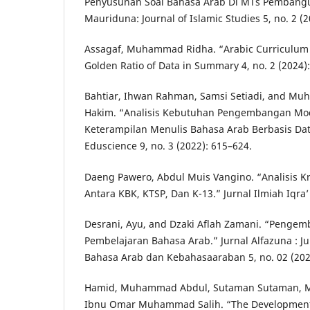
Penyusunan Soal Bahasa Arab Di MTs Pembangu
Mauriduna: Journal of Islamic Studies 5, no. 2 (
Assagaf, Muhammad Ridha. “Arabic Curriculu
Golden Ratio of Data in Summary 4, no. 2 (2024)
Bahtiar, Ihwan Rahman, Samsi Setiadi, and M
Hakim. “Analisis Kebutuhan Pengembangan Mo
Keterampilan Menulis Bahasa Arab Berbasis Data
Eduscience 9, no. 3 (2022): 615–624.
Daeng Pawero, Abdul Muis Vangino. “Analisis Kr
Antara KBK, KTSP, Dan K-13.” Jurnal Ilmiah Iqra’ 
Desrani, Ayu, and Dzaki Aflah Zamani. “Penge
Pembelajaran Bahasa Arab.” Jurnal Alfazuna : J
Bahasa Arab dan Kebahasaaraban 5, no. 02 (202
Hamid, Muhammad Abdul, Sutaman Sutaman, 
Ibnu Omar Muhammad Salih. “The Development 