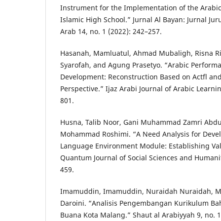
Instrument for the Implementation of the Arabi
Islamic High School.” Jurnal Al Bayan: Jurnal J
Arab 14, no. 1 (2022): 242–257.
Hasanah, Mamluatul, Ahmad Mubaligh, Risna Rian
Syarofah, and Agung Prasetyo. “Arabic Perform
Development: Reconstruction Based on Actfl an
Perspective.” Ijaz Arabi Journal of Arabic Learnin
801.
Husna, Talib Noor, Gani Muhammad Zamri Abdu
Mohammad Roshimi. “A Need Analysis for Devel
Language Environment Module: Establishing Valid
Quantum Journal of Social Sciences and Humaniti
459.
Imamuddin, Imamuddin, Nuraidah Nuraidah, Mi
Daroini. “Analisis Pengembangan Kurikulum Ba
Buana Kota Malang.” Shaut al Arabiyyah 9, no. 1 