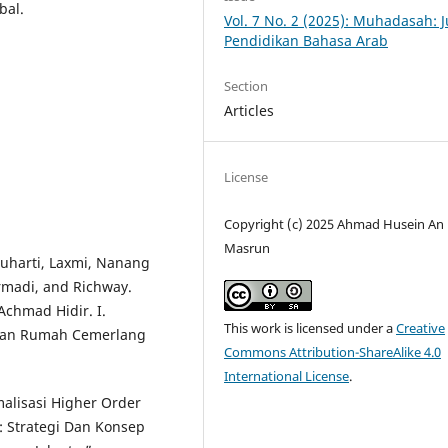
bal.
Vol. 7 No. 2 (2025): Muhadasah: J
Pendidikan Bahasa Arab
Section
Articles
License
Copyright (c) 2025 Ahmad Husein An
Masrun
uharti, Laxmi, Nanang
armadi, and Richway.
 Achmad Hidir. I.
This work is licensed under a
Creative
ulan Rumah Cemerlang
Commons Attribution-ShareAlike 4.0
International License
.
alisasi Higher Order
: Strategi Dan Konsep