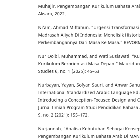
Muhajir. Pengembangan Kurikulum Bahasa Arab.
Aksara, 2022.
Ni’am, Ahmad Miftahun. “Urgensi Transformasi
Madrasah Aliyah Di Indonesia: Menelisik Histori
Perkembangannya Dari Masa Ke Masa.” REVORMA 
Nur Qolbi, Muhammad, and Wati Susiawati. “Ku
Kurikulum Berorientasi Masa Depan.” Mauriduna:
Studies 6, no. 1 (2025): 45–63.
Nurbayan, Yayan, Sofyan Sauri, and Anwar Sanu
International Standardized Arabic Language Ed
Introducing a Conception-Focused Design and Ou
Jurnal Ilmiah Program Studi Pendidikan Bahasa
9, no. 2 (2021): 155–172.
Nurjannah. “Analisa Kebutuhan Sebagai Konse
Pengembangan Kurikulum Bahasa Arab Di MAN C