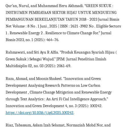
Qur’an, Nurul, and Muhammad Heru Akhmadi. “GREEN SUKUK :
INSTRUMEN PEMBIAYAAN SEKTOR HIJAU UNTUK MENDUKUNG
PEMBANGUNAN BERKELANJUTAN TAHUN 2018 - 2023 Jurnal Bisnis
Net Volume : 8 No . 1 Juni , 2025 | ISSN : 2621 -3982 No . Eligible Sectors
1 . Renewable Energy 2 . Resilience to Climate Change For.” Jurnal
Bisnis 2023, no. 1 (2025): 464–76.
Rahmawati, and Siti Ayu R Alfia. “Produk Keuangan Syariah Hijau (
Green Sukuk ) Sebagai Wujud.” JPIM: Jurnal Penelitian Ilmiah
Multidisiplin 02, no. 03 (2025): 2061–69.
Raza, Ahmad, and Moonis Shakeel. “Innovation and Green
Development Analysing Research Patterns on Low Carbon
Development , Climate Change Mitigation and Renewable Energy
through Text Analytics : An Arti Fi Cial Intelligence Approach.”
Innovation and Green Development 4, no. 3 (2025): 100242.
https://doi.org/10.1016/j.igd.2025.100242
.
Riaz, Tabassum, Aslam Izah Selamat, Normaziah Mohd Nor, and