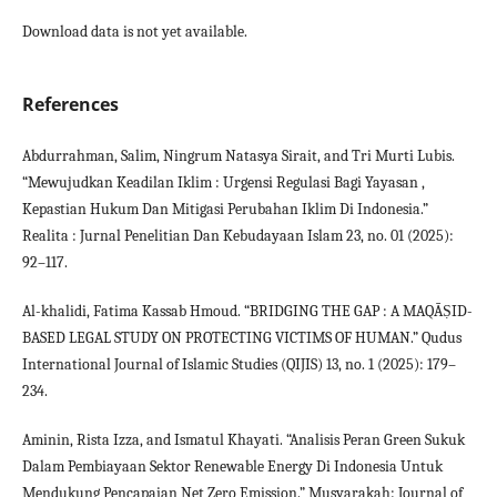
Download data is not yet available.
References
Abdurrahman, Salim, Ningrum Natasya Sirait, and Tri Murti Lubis.
“Mewujudkan Keadilan Iklim : Urgensi Regulasi Bagi Yayasan ,
Kepastian Hukum Dan Mitigasi Perubahan Iklim Di Indonesia.”
Realita : Jurnal Penelitian Dan Kebudayaan Islam 23, no. 01 (2025):
92–117.
Al-khalidi, Fatima Kassab Hmoud. “BRIDGING THE GAP : A MAQĀṢID-
BASED LEGAL STUDY ON PROTECTING VICTIMS OF HUMAN.” Qudus
International Journal of Islamic Studies (QIJIS) 13, no. 1 (2025): 179–
234.
Aminin, Rista Izza, and Ismatul Khayati. “Analisis Peran Green Sukuk
Dalam Pembiayaan Sektor Renewable Energy Di Indonesia Untuk
Mendukung Pencapaian Net Zero Emission.” Musyarakah: Journal of