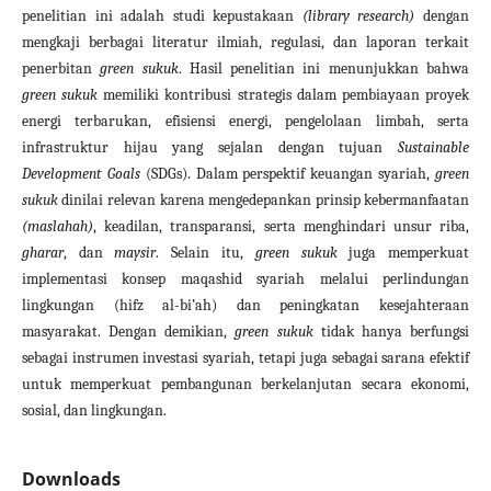
penelitian ini adalah studi kepustakaan
(library research)
dengan
mengkaji berbagai literatur ilmiah, regulasi, dan laporan terkait
penerbitan
green sukuk
. Hasil penelitian ini menunjukkan bahwa
green sukuk
memiliki kontribusi strategis dalam pembiayaan proyek
energi terbarukan, efisiensi energi, pengelolaan limbah, serta
infrastruktur hijau yang sejalan dengan tujuan
Sustainable
Development Goals
(SDGs). Dalam perspektif keuangan syariah,
green
sukuk
dinilai relevan karena mengedepankan prinsip kebermanfaatan
(maslahah)
, keadilan, transparansi, serta menghindari unsur riba,
gharar
, dan
maysir
. Selain itu,
green sukuk
juga memperkuat
implementasi konsep maqashid syariah melalui perlindungan
lingkungan (hifz al-bi’ah) dan peningkatan kesejahteraan
masyarakat. Dengan demikian,
green sukuk
tidak hanya berfungsi
sebagai instrumen investasi syariah, tetapi juga sebagai sarana efektif
untuk memperkuat pembangunan berkelanjutan secara ekonomi,
sosial, dan lingkungan.
Downloads