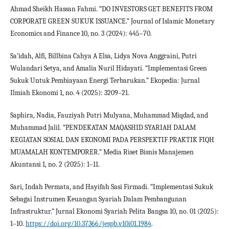
Ahmad Sheikh Hassan Fahmi. “DO INVESTORS GET BENEFITS FROM
CORPORATE GREEN SUKUK ISSUANCE.” Journal of Islamic Monetary
Economics and Finance 10, no. 3 (2024): 445–70.
Sa’idah, Alfi, Billbina Cahya A Elsa, Lidya Nova Anggraini, Putri
Wulandari Setya, and Amalia Nuril Hidayati. “Implementasi Green
Sukuk Untuk Pembiayaan Energi Terbarukan.” Ekopedia: Jurnal
Ilmiah Ekonomi 1, no. 4 (2025): 3209–21.
Saphira, Nadia, Fauziyah Putri Mulyana, Muhammad Miqdad, and
Muhammad Jalil. “PENDEKATAN MAQASHID SYARIAH DALAM
KEGIATAN SOSIAL DAN EKONOMI PADA PERSPEKTIF PRAKTIK FIQH
MUAMALAH KONTEMPORER.” Media Riset Bisnis Manajemen
Akuntansi 1, no. 2 (2025): 1–11.
Sari, Indah Permata, and Hayifah Sasi Firmadi. “Implementasi Sukuk
Sebagai Instrumen Keuangan Syariah Dalam Pembangunan
Infrastruktur.” Jurnal Ekonomi Syariah Pelita Bangsa 10, no. 01 (2025):
1–10.
https://doi.org/10.37366/jespb.v10i01.1984
.