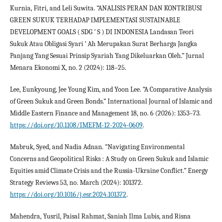
Kurnia, Fitri, and Leli Suwita. “ANALISIS PERAN DAN KONTRIBUSI
GREEN SUKUK TERHADAP IMPLEMENTASI SUSTAINABLE
DEVELOPMENT GOALS ( SDG ’ S ) DI INDONESIA Landasan Teori
Sukuk Atau Obligasi Syari ’ Ah Merupakan Surat Berharga Jangka
Panjang Yang Sesuai Prinsip Syariah Yang Dikeluarkan Oleh.” Jurnal
Menara Ekonomi X, no. 2 (2024): 118–25.
Lee, Eunkyoung, Jee Young Kim, and Yoon Lee. “A Comparative Analysis
of Green Sukuk and Green Bonds.” International Journal of Islamic and
Middle Eastern Finance and Management 18, no. 6 (2026): 1353–73.
https://doi.org/10.1108/IMEFM-12-2024-0609
.
Mabruk, Syed, and Nadia Adnan. “Navigating Environmental
Concerns and Geopolitical Risks : A Study on Green Sukuk and Islamic
Equities amid Climate Crisis and the Russia-Ukraine Conflict.” Energy
Strategy Reviews 53, no. March (2024): 101372.
https://doi.org/10.1016/j.esr.2024.101372
.
Mahendra, Yusril, Paisal Rahmat, Saniah Ilma Lubis, and Risna