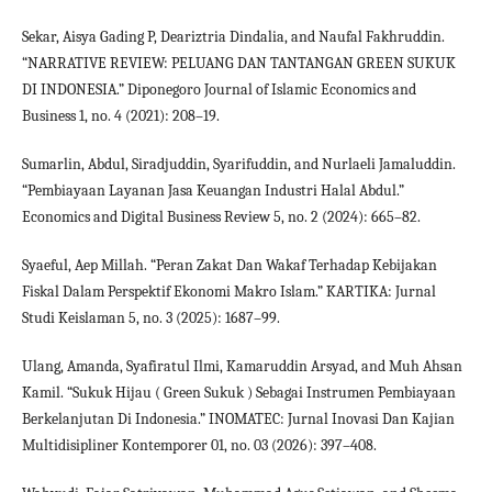
Sekar, Aisya Gading P, Deariztria Dindalia, and Naufal Fakhruddin.
“NARRATIVE REVIEW: PELUANG DAN TANTANGAN GREEN SUKUK
DI INDONESIA.” Diponegoro Journal of Islamic Economics and
Business 1, no. 4 (2021): 208–19.
Sumarlin, Abdul, Siradjuddin, Syarifuddin, and Nurlaeli Jamaluddin.
“Pembiayaan Layanan Jasa Keuangan Industri Halal Abdul.”
Economics and Digital Business Review 5, no. 2 (2024): 665–82.
Syaeful, Aep Millah. “Peran Zakat Dan Wakaf Terhadap Kebijakan
Fiskal Dalam Perspektif Ekonomi Makro Islam.” KARTIKA: Jurnal
Studi Keislaman 5, no. 3 (2025): 1687–99.
Ulang, Amanda, Syafiratul Ilmi, Kamaruddin Arsyad, and Muh Ahsan
Kamil. “Sukuk Hijau ( Green Sukuk ) Sebagai Instrumen Pembiayaan
Berkelanjutan Di Indonesia.” INOMATEC: Jurnal Inovasi Dan Kajian
Multidisipliner Kontemporer 01, no. 03 (2026): 397–408.