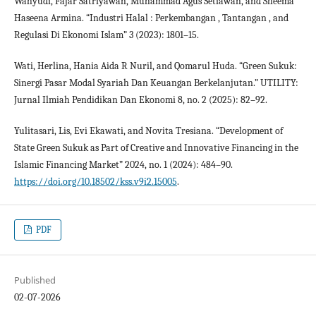
Wahyudi, Fajar Satriyawan, Muhammad Agus Setiawan, and Sheema
Haseena Armina. “Industri Halal : Perkembangan , Tantangan , and
Regulasi Di Ekonomi Islam” 3 (2023): 1801–15.
Wati, Herlina, Hania Aida R Nuril, and Qomarul Huda. “Green Sukuk:
Sinergi Pasar Modal Syariah Dan Keuangan Berkelanjutan.” UTILITY:
Jurnal Ilmiah Pendidikan Dan Ekonomi 8, no. 2 (2025): 82–92.
Yulitasari, Lis, Evi Ekawati, and Novita Tresiana. “Development of
State Green Sukuk as Part of Creative and Innovative Financing in the
Islamic Financing Market” 2024, no. 1 (2024): 484–90.
https://doi.org/10.18502/kss.v9i2.15005
.
PDF
Published
02-07-2026