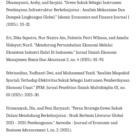
Dhamayanti, Arshy, and Sarpini. “Green Sukuk Sebagai Instrumen
Pembiayaan Infrastruktur Berkelanjutan : Analisis Mekanisme Dan
Dampak Lingkungan Global.” Islamic Economics and Finance Journal 1
(2025): 23–32.
Eri, Dika Saputra, Nur Nazira Ain, Falentia Putri Wiliana, and Amalia
Hidayati Nuril. “Mendorong Pertumbuhan Ekonomi Melalui
Ekosistem Industri Halal Di Indonesia.” Jurnal Ilmiah Ekonomi
Manajemen Bisnis Dan Akuntansi 2, no. 4 (2025): 81–93.
Febriandina, Yudhanti Dwi, and Muhammad Yazid. “Analisis Maqashid
Syariah Terhadap Efektivitas Sukuk Sebagai Instrumen Pemberdayaan
Ekonomi Umat.” JPIM: Jurnal Penelitian Ilmiah Multidisiplin 02, no.
03 (2025): 2021–30.
Firmansyah, Dio, and Peni Haryanti. “Peran Strategis Green Sukuk
Dalam Mendukung Berkelanjutan : Studi Berbasis Literatur Global
2021 – 2025 Pembangunan.” Ascendia : Journal of Economic and
Business Advancement 1, no. 2 (2025).