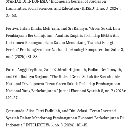
SYARIAH DI INDONESIA.” Indonesian Journal of Studies on
Humanities, Social Sciences, and Education (IJHSED) 1, no. 3 (2024):
35–60.
Pertiwi, Intan Dinda, Meli Yani, and Sri Rahayu. “Green Sukuk Dan
Pembiayaan Berkelanjutan : Analisis Empiris Terhadap Efektivitas
Instrumen Keuangan Islam Dalam Mendukung Transisi Energi
Bersih.” Prosiding Seminar Nasional Teknologi Komputer Dan Sains 3,
no. 1 (2025): 81–88.
Putra, Anggi Tryfinza, Zalfa Zahirah Hiljannah, Fadlan Desfiansyah,
and Oka Raditya Sarjono. “The Role of Green Sukuk for Sustainable
National Development Peran Green Sukuk Terhadap Pembangunan
Nasional Yang Berkelanjutan.” Jurnal Ekonomi Syariah 8, no. 2 (2023):
149–57.
Qotrunada, Alisa, Fitri Fadhilah, and Dini Selasi. “Peran Investasi
Syariah Dalam Mendorong Pembangunan Ekonomi Berkelanjutan Di
Indonesia.” INTELEKTIVA 6, no. 3 (2024): 101–15.