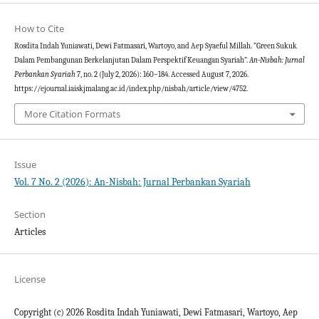
How to Cite
Rosdita Indah Yuniawati, Dewi Fatmasari, Wartoyo, and Aep Syaeful Millah. “Green Sukuk
Dalam Pembangunan Berkelanjutan Dalam Perspektif Keuangan Syariah”.
An-Nisbah: Jurnal
Perbankan Syariah
7, no. 2 (July 2, 2026): 160–184. Accessed August 7, 2026.
https://ejournal.iaiskjmalang.ac.id/index.php/nisbah/article/view/4752.
More Citation Formats
Issue
Vol. 7 No. 2 (2026): An-Nisbah: Jurnal Perbankan Syariah
Section
Articles
License
Copyright (c) 2026 Rosdita Indah Yuniawati, Dewi Fatmasari, Wartoyo, Aep