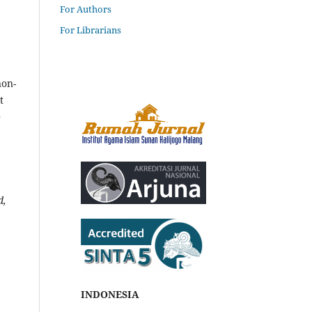
For Authors
For Librarians
non-
t
0
d,
INDONESIA