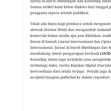
Jurnal Al-Isyrof (Bimbingan dan Konseling Isl
Semua artikel kami bebas diakses dari tanggal p
pengguna segera setelah publikasi.
Tidak ada biaya bagi pembaca untuk mengunduh
abstrak (format Html) dan mengunduh makalah
komersial dalam media apa pun diizinkan, asal
lisensi di bawah Lisensi Internasional dan Cipt
Internasional. Jurnal Al-Isyrof (Bimbingan da
mendukung sistem pengarsipan berbasis
LOCK
Konseling Islam) juga terindeks atau mengirimk
technology index,
Garba Rujukan Digital (Garuda
ketersediaan data selalu terjaga. Penulis juga
accepted
maupun
published
ke dalam repositori y