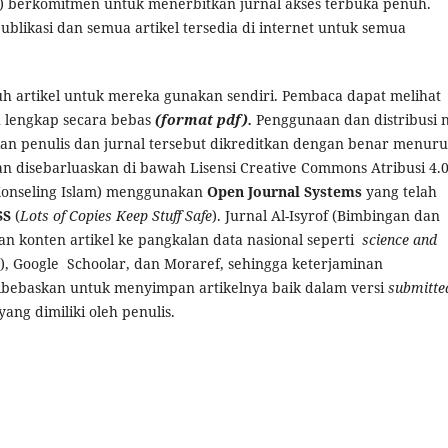
am) berkomitmen untuk menerbitkan jurnal akses terbuka penuh.
ublikasi dan semua artikel tersedia di internet untuk semua
 artikel untuk mereka gunakan sendiri. Pembaca dapat melihat
 lengkap secara bebas
(format pdf).
Penggunaan dan distribusi 
kan penulis dan jurnal tersebut dikreditkan dengan benar menuru
aan disebarluaskan di bawah Lisensi Creative Commons Atribusi 4.
n Konseling Islam) menggunakan
Open Journal Systems
yang telah
SS
(
Lots of Copies Keep Stuff Safe
). Jurnal Al-Isyrof (Bimbingan dan
an konten artikel ke pangkalan data nasional seperti
science and
), Google Schoolar, dan Moraref, sehingga keterjaminan
 dibebaskan untuk menyimpan artikelnya baik dalam versi
submitte
ang dimiliki oleh penulis.